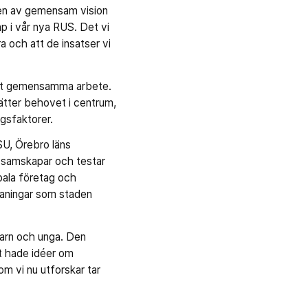
kten av gemensam vision
mp i vår nya RUS. Det vi
a och att de insatser vi
vårt gemensamma arbete.
sätter behovet i centrum,
ngsfaktorer.
SU, Örebro läns
, samskapar och testar
obala företag och
utmaningar som staden
barn och unga. Den
t hade idéer om
 vi nu utforskar tar