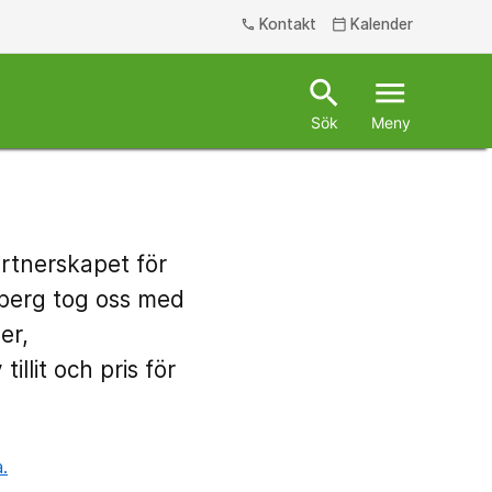
Kontakt
Kalender
phone
calendar_today
search
menu
Sök
Meny
rtnerskapet för
dberg tog oss med
er,
llit och pris för
.