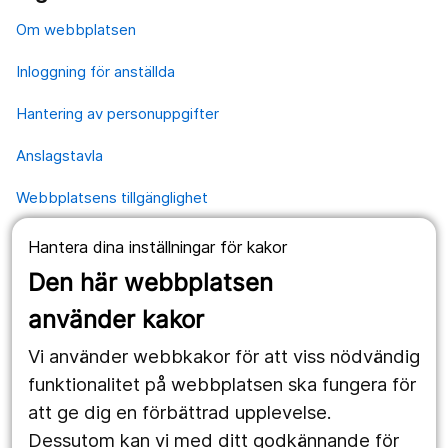
Om webbplatsen
Inloggning för anställda
Hantering av personuppgifter
Anslagstavla
Webbplatsens tillgänglighet
Hantera dina inställningar för kakor
Våra webbplatser
Den här webbplatsen
1177.se
använder kakor
Länstrafiken
Vi använder webbkakor för att viss nödvändig
Vårdgivare
funktionalitet på webbplatsen ska fungera för
att ge dig en förbättrad upplevelse.
Dessutom kan vi med ditt godkännande för