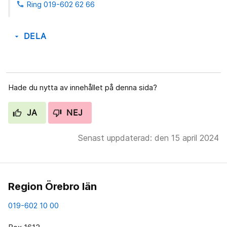
Ring 019-602 62 66
phone
DELA
arrow_drop_down
Hade du nytta av innehållet på denna sida?
JA
NEJ
Senast uppdaterad: den 15 april 2024
Region Örebro län
019-602 10 00