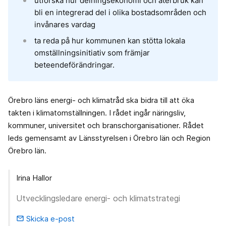
utforska hur delningsekonomi och återbruk kan
bli en integrerad del i olika bostadsområden och
invånares vardag
ta reda på hur kommunen kan stötta lokala
omställningsinitiativ som främjar
beteendeförändringar.
Örebro läns energi- och klimatråd ska bidra till att öka
takten i klimatomställningen. I rådet ingår näringsliv,
kommuner, universitet och branschorganisationer. Rådet
leds gemensamt av Länsstyrelsen i Örebro län och Region
Örebro län.
Irina Hallor
Utvecklingsledare energi- och klimatstrategi
Skicka e-post
email