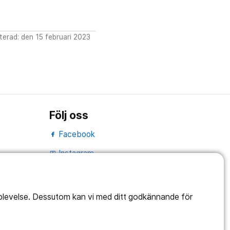
erad: den 15 februari 2023
Följ oss
Facebook
Instagram
portrait
Linked In
work_outline
pplevelse. Dessutom kan vi med ditt godkännande för