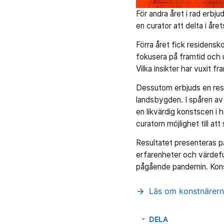
För andra året i rad erbj
en curator att delta i åre
Förra året fick residensko
fokusera på framtid och ut
Vilka insikter har vuxit 
Dessutom erbjuds en res
landsbygden. I spåren av 
en likvärdig konstscen i
curatorn möjlighet till a
Resultatet presenteras p
erfarenheter och värdeful
pågående pandemin. Konstd
Läs om konstnärern
arrow_forward
DELA
arrow_drop_down