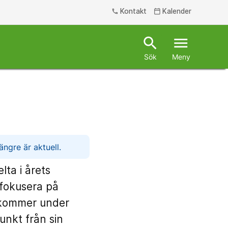
Kontakt
Kalender
phone
calendar_today
search
menu
Sök
Meny
ngre är aktuell.
lta i årets
 fokusera på
e kommer under
nkt från sin