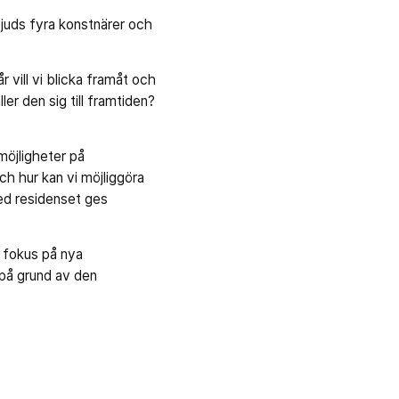
bjuds fyra konstnärer och
r vill vi blicka framåt och
er den sig till framtiden?
öjligheter på
ch hur kan vi möjliggöra
med residenset ges
 fokus på nya
 på grund av den