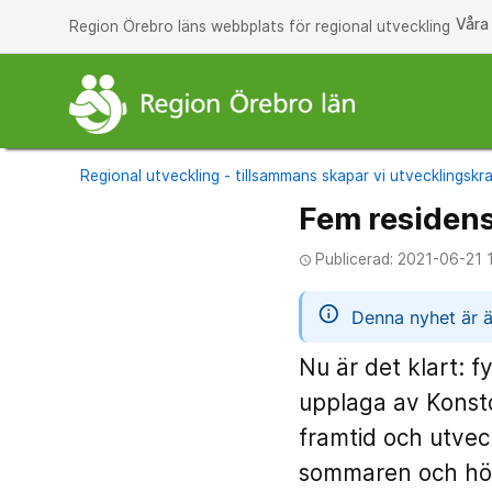
Våra
Region Örebro läns webbplats för regional utveckling
Regional utveckling - tillsammans skapar vi utvecklingskra
Fem residens
Publicerad: 2021-06-21 
access_time
informatio
Denna nyhet är ä
Nu är det klart: f
upplaga av Konstdy
framtid och utvec
sommaren och hös