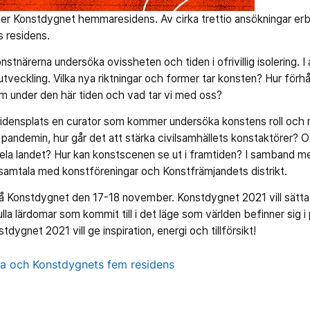
uder Konstdygnet hemmaresidens. Av cirka trettio ansökningar er
ts residens.
nstnärerna undersöka ovissheten och tiden i ofrivillig isolering. I å
veckling. Vilka nya riktningar och former tar konsten? Hur förhåll
fram under den här tiden och vad tar vi med oss?
idensplats en curator som kommer undersöka konstens roll och m
pandemin, hur går det att stärka civilsamhällets konstaktörer? O
 hela landet? Hur kan konstscenen se ut i framtiden? I samband 
tt samtala med konstföreningar och Konstfrämjandets distrikt.
å Konstdygnet den 17-18 november. Konstdygnet 2021 vill sätta
la lärdomar som kommit till i det läge som världen befinner sig i
ygnet 2021 vill ge inspiration, energi och tillförsikt!
a och Konstdygnets fem residens