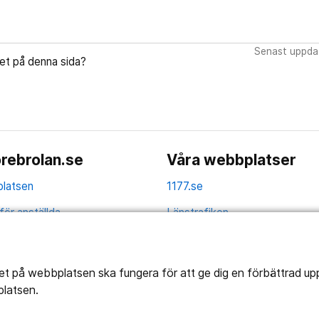
Senast uppdat
let på denna sida?
rebrolan.se
Våra webbplatser
latsen
1177.se
för anställda
Länstrafiken
av personuppgifter
Vårdgivare
la
tet på webbplatsen ska fungera för att ge dig en förbättrad u
platsen.
ns tillgänglighet