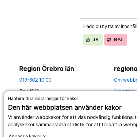
Hade du nytta av innehål
JA
NEJ
Region Örebro län
regiono
019-602 10 00
Om webbp
Box 1613
Inloggning 
701 16 Örebro
Hantera dina inställningar för kakor
Hantering 
Den här webbplatsen använder kakor
Organisationsnummer: 2321000164
Anslagstav
Vi använder webbkakor för att viss nödvändig funktionali
Tillsammans skapar vi ett bättre liv
analyskakor sammanställa statistik för att förbättra webb
Webbplatse
Anpassa kakor