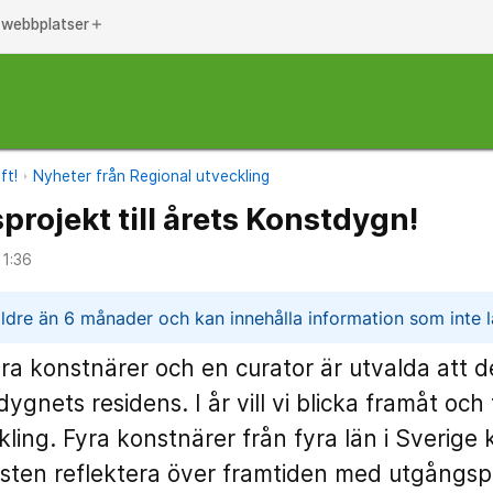
 webbplatser
add
ft!
Nyheter från Regional utveckling
projekt till årets Konstdygn!
11:36
n
ldre än 6 månader och kan innehålla information som inte lä
yra konstnärer och en curator är utvalda att de
gnets residens. I år vill vi blicka framåt och
kling. Fyra konstnärer från fyra län i Sverig
ten reflektera över framtiden med utgångspu