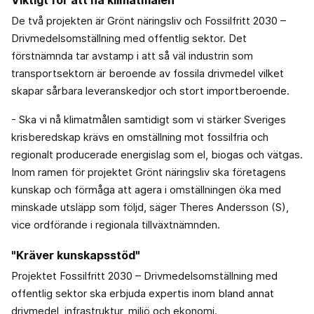
Viktigt för att nå klimatmålen
De två projekten är Grönt näringsliv och Fossilfritt 2030 –
Drivmedelsomställning med offentlig sektor. Det
förstnämnda tar avstamp i att så väl industrin som
transportsektorn är beroende av fossila drivmedel vilket
skapar sårbara leveranskedjor och stort importberoende.
- Ska vi nå klimatmålen samtidigt som vi stärker Sveriges
krisberedskap krävs en omställning mot fossilfria och
regionalt producerade energislag som el, biogas och vätgas.
Inom ramen för projektet Grönt näringsliv ska företagens
kunskap och förmåga att agera i omställningen öka med
minskade utsläpp som följd, säger Theres Andersson (S),
vice ordförande i regionala tillväxtnämnden.
"Kräver kunskapsstöd"
Projektet Fossilfritt 2030 – Drivmedelsomställning med
offentlig sektor ska erbjuda expertis inom bland annat
drivmedel, infrastruktur, miljö och ekonomi.