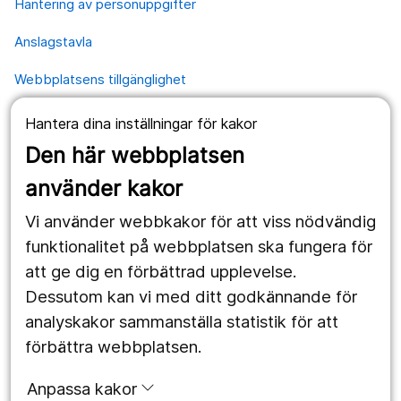
Hantering av personuppgifter
Anslagstavla
Webbplatsens tillgänglighet
Hantera dina inställningar för kakor
Våra webbplatser
Den här webbplatsen
1177.se
använder kakor
Länstrafiken
Vi använder webbkakor för att viss nödvändig
Vårdgivare
funktionalitet på webbplatsen ska fungera för
att ge dig en förbättrad upplevelse.
Dessutom kan vi med ditt godkännande för
Följ oss
analyskakor sammanställa statistik för att
Facebook
förbättra webbplatsen.
Instagram
portrait
Anpassa kakor