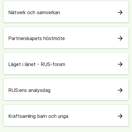
arrow_forward
Nätverk och samverkan
arrow_forward
Partnerskapets höstmöte
arrow_forward
Läget i länet - RUS-forum
arrow_forward
RUS:ens analysdag
arrow_forward
Kraftsamling barn och unga