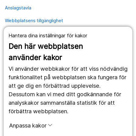
Anslagstavla
Webbplatsens tillgänglighet
Hantera dina inställningar för kakor
Våra webbplatser
Den här webbplatsen
1177.se
använder kakor
Länstrafiken
Vi använder webbkakor för att viss nödvändig
Vårdgivare
funktionalitet på webbplatsen ska fungera för
att ge dig en förbättrad upplevelse.
Dessutom kan vi med ditt godkännande för
Följ oss
analyskakor sammanställa statistik för att
Facebook
förbättra webbplatsen.
Instagram
portrait
Anpassa kakor
Linked In
work_outline