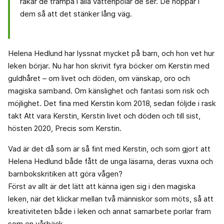
råkar de trampa i alla vattenpölar de ser. De hoppar i
dem så att det stänker lång väg.
Helena Hedlund har lyssnat mycket på barn, och hon vet hur
leken börjar. Nu har hon skrivit fyra böcker om Kerstin med
guldhåret – om livet och döden, om vänskap, oro och
magiska samband. Om känslighet och fantasi som risk och
möjlighet. Det fina med Kerstin kom 2018, sedan följde i rask
takt Att vara Kerstin, Kerstin livet och döden och till sist,
hösten 2020, Precis som Kerstin.
Vad är det då som är så fint med Kerstin, och som gjort att
Helena Hedlund både fått de unga läsarna, deras vuxna och
barnbokskritiken att göra vågen?
Först av allt är det lätt att känna igen sig i den magiska
leken, när det klickar mellan två människor som möts, så att
kreativiteten både i leken och annat samarbete porlar fram
som en vårbäck.