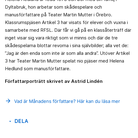
Dyltabruk, hon arbetar som skådespelare och
manusförfattare på Teater Martin Mutter i Örebro.
Klassrumspjäsen Artikel 3 har visats för elever och vuxna i
samarbete med RFSL. Där får vi gå på en klassåterträff där
inget visar sig vara riktigt som vi minns och där de tre
skådespelarna blottar revorna i sina självbilder; alla vet de:
”Jag är den enda som inte är som alla andra”. Utöver Artikel
3 har Teater Martin Mutter spelat nio pjäser med Helena
Hedlund som manusförfattare.
Författarporträtt skrivet av Astrid Lindén
arrow_forward
Vad är Månadens författare? Här kan du läsa mer
DELA
arrow_drop_down