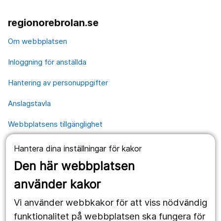
regionorebrolan.se
Om webbplatsen
Inloggning för anställda
Hantering av personuppgifter
Anslagstavla
Webbplatsens tillgänglighet
Hantera dina inställningar för kakor
Våra webbplatser
Den här webbplatsen
1177.se
använder kakor
Länstrafiken
Vi använder webbkakor för att viss nödvändig
Vårdgivare
funktionalitet på webbplatsen ska fungera för