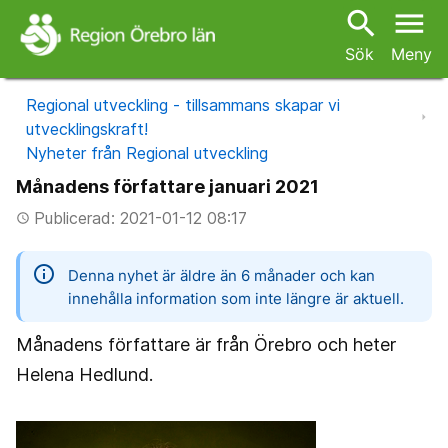
search
menu
Sök
Meny
Regional utveckling - tillsammans skapar vi
utvecklingskraft!
Nyheter från Regional utveckling
Månadens författare januari 2021
Publicerad: 2021-01-12 08:17
access_time
information
Denna nyhet är äldre än 6 månader och kan
innehålla information som inte längre är aktuell.
Månadens författare är från Örebro och heter
Helena Hedlund.