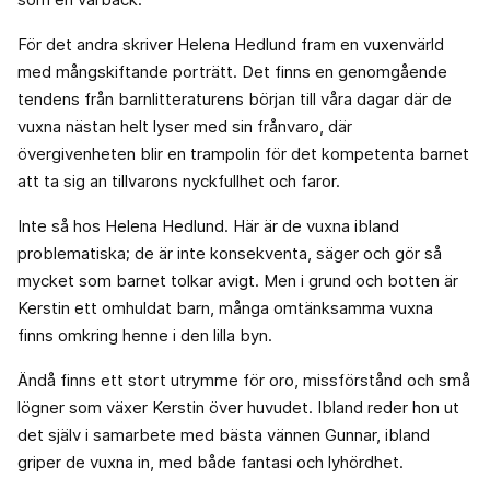
För det andra skriver Helena Hedlund fram en vuxenvärld
med mångskiftande porträtt. Det finns en genomgående
tendens från barnlitteraturens början till våra dagar där de
vuxna nästan helt lyser med sin frånvaro, där
övergivenheten blir en trampolin för det kompetenta barnet
att ta sig an tillvarons nyckfullhet och faror.
Inte så hos Helena Hedlund. Här är de vuxna ibland
problematiska; de är inte konsekventa, säger och gör så
mycket som barnet tolkar avigt. Men i grund och botten är
Kerstin ett omhuldat barn, många omtänksamma vuxna
finns omkring henne i den lilla byn.
Ändå finns ett stort utrymme för oro, missförstånd och små
lögner som växer Kerstin över huvudet. Ibland reder hon ut
det själv i samarbete med bästa vännen Gunnar, ibland
griper de vuxna in, med både fantasi och lyhördhet.