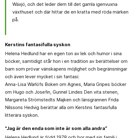
Wäxjö, och det leder dem till det gamla igenvuxna
växthuset och där hittar de en kratta med röda märken
på.
Kerstins fantasifulla syskon
Helena Hedlund har en egen ton av lek och humor i sina
böcker, samtidigt står hon i en tradition av berättelser om
barn som prövar vänskapens möjlighet och begränsningar
och även lever mycket i sin fantasi:
Anna-Lisa Wärlöfs Boken om Agnes, Maria Gripes böcker
om Hugo och Josefin, Gunnel Lindes Den vita stenen,
Margareta Strömstedts Majken och länsgrannen Frida
Nilssons Hedvig berättar alla om Kerstins fantasifulla
litterära syskon.
"Jag är den enda som inte är som alla andra”
Helena Hedlund är född 1978 och bor med sin familj i