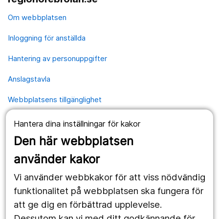
Om webbplatsen
Inloggning för anställda
Hantering av personuppgifter
Anslagstavla
Webbplatsens tillgänglighet
Hantera dina inställningar för kakor
Våra webbplatser
Den här webbplatsen
1177.se
använder kakor
Länstrafiken
Vi använder webbkakor för att viss nödvändig
Vårdgivare
funktionalitet på webbplatsen ska fungera för
att ge dig en förbättrad upplevelse.
Dessutom kan vi med ditt godkännande för