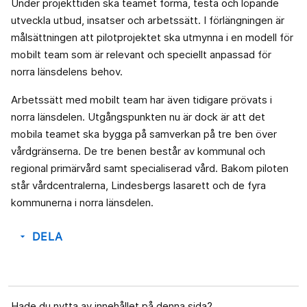
Under projekttiden ska teamet forma, testa och löpande
utveckla utbud, insatser och arbetssätt. I förlängningen är
målsättningen att pilotprojektet ska utmynna i en modell för
mobilt team som är relevant och speciellt anpassad för
norra länsdelens behov.
Arbetssätt med mobilt team har även tidigare prövats i
norra länsdelen. Utgångspunkten nu är dock är att det
mobila teamet ska bygga på samverkan på tre ben över
vårdgränserna. De tre benen består av kommunal och
regional primärvård samt specialiserad vård. Bakom piloten
står vårdcentralerna, Lindesbergs lasarett och de fyra
kommunerna i norra länsdelen.
DELA
arrow_drop_down
Hade du nytta av innehållet på denna sida?