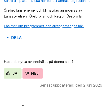
Säkra din plats - klicka här för att anmäla dig redan nu!
Örebro läns energi- och klimatdag arrangeras av
Länsstyrelsen i Örebro län och Region Örebro län.
Läs mer om programmet och arrangemanget här.
DELA
arrow_drop_down
Hade du nytta av innehållet på denna sida?
JA
NEJ
Senast uppdaterad: den 2 juni 2026