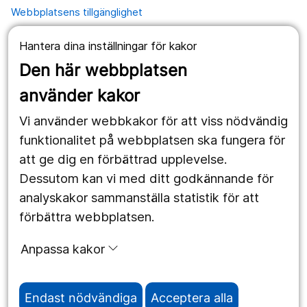
Webbplatsens tillgänglighet
Hantera dina inställningar för kakor
Våra webbplatser
Den här webbplatsen
1177.se
använder kakor
Länstrafiken
Vi använder webbkakor för att viss nödvändig
Vårdgivare
funktionalitet på webbplatsen ska fungera för
att ge dig en förbättrad upplevelse.
Dessutom kan vi med ditt godkännande för
Följ oss
analyskakor sammanställa statistik för att
Facebook
förbättra webbplatsen.
Instagram
portrait
Anpassa kakor
Linked In
work_outline
Endast nödvändiga
Acceptera alla