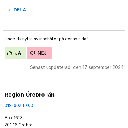
DELA
arrow_drop_down
Hade du nytta av innehållet på denna sida?
JA
NEJ
Senast uppdaterad: den 17 september 2024
Region Örebro län
019-602 10 00
Box 1613
701 16 Örebro