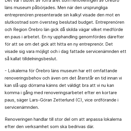
Det var i slutet av förra året som renoveringen av Örebro
läns museum påbörjades. Men när den ursprungliga
entreprenören presenterade sin kalkyl visade den mot en
slutkostnad som översteg beslutad budget. Entreprenören
och Region Örebro län gick då skilda vägar vilket medförde
en paus i arbetet. En ny upphandling genomfördes därefter
för att se om det gick att hitta en ny entreprenör. Det
visade sig vara möjligt och i dag fattade servicenämnden ett
så kallat tilldelningsbeslut.
- Lokalerna för Örebro läns museum har ett omfattande
renoveringsbehov och även om det återstår en tid innan vi
kan slå upp dörrarna känns det väldigt bra att vi nu kan
komma i gång med renoveringsarbetet efter en kortare
paus, säger Lars-Göran Zetterlund (C), vice ordförande i
servicenämnden.
Renoveringen handlar till stor del om att anpassa lokalerna
efter den verksamhet som ska bedrivas där.