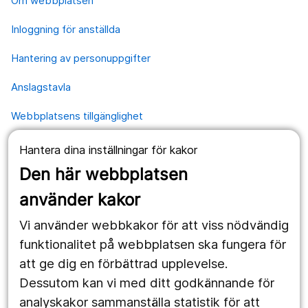
Om webbplatsen
Inloggning för anställda
Hantering av personuppgifter
Anslagstavla
Webbplatsens tillgänglighet
Hantera dina inställningar för kakor
Våra webbplatser
Den här webbplatsen
1177.se
använder kakor
Länstrafiken
Vi använder webbkakor för att viss nödvändig
Vårdgivare
funktionalitet på webbplatsen ska fungera för
att ge dig en förbättrad upplevelse.
Dessutom kan vi med ditt godkännande för
Följ oss
analyskakor sammanställa statistik för att