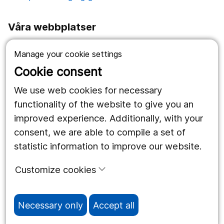
Våra webbplatser
1177.se
Manage your cookie settings
Länstrafiken
Cookie consent
Vårdgivare
We use web cookies for necessary
functionality of the website to give you an
improved experience. Additionally, with your
Följ oss
consent, we are able to compile a set of
Facebook
statistic information to improve our website.
Instagram
portrait
Customize cookies
Linked In
work_outline
Necessary only
Accept all