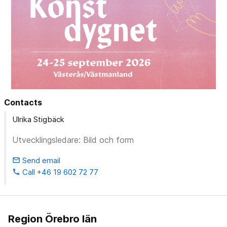
Contacts
Ulrika Stigbäck
Utvecklingsledare: Bild och form
Send email
email
Call +46 19 602 72 77
phone
Region Örebro län