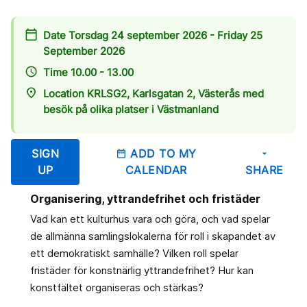
calendar_today
Date Torsdag 24 september 2026 - Friday 25
September 2026
access_time
Time 10.00 - 13.00
place
Location KRLSG2, Karlsgatan 2, Västerås med
besök på olika platser i Västmanland
SIGN
ADD TO MY
date_range
arrow_drop_down
UP
CALENDAR
SHARE
Organisering, yttrandefrihet och fristäder
Vad kan ett kulturhus vara och göra, och vad spelar
de allmänna samlingslokalerna för roll i skapandet av
ett demokratiskt samhälle? Vilken roll spelar
fristäder för konstnärlig yttrandefrihet? Hur kan
konstfältet organiseras och stärkas?