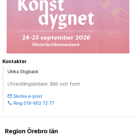
Kontakter
Ulrika Stigbäck
Utvecklingsledare: Bild och form
Skicka e-post
email
Ring 019-602 72 77
phone
Region Örebro län