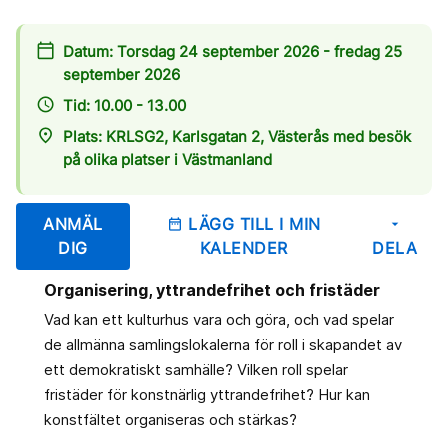
calendar_today
Datum: Torsdag 24 september 2026 - fredag 25
september 2026
access_time
Tid: 10.00 - 13.00
place
Plats: KRLSG2, Karlsgatan 2, Västerås med besök
på olika platser i Västmanland
ANMÄL
LÄGG TILL I MIN
date_range
arrow_drop_down
DIG
KALENDER
DELA
Organisering, yttrandefrihet och fristäder
Vad kan ett kulturhus vara och göra, och vad spelar
de allmänna samlingslokalerna för roll i skapandet av
ett demokratiskt samhälle? Vilken roll spelar
fristäder för konstnärlig yttrandefrihet? Hur kan
konstfältet organiseras och stärkas?