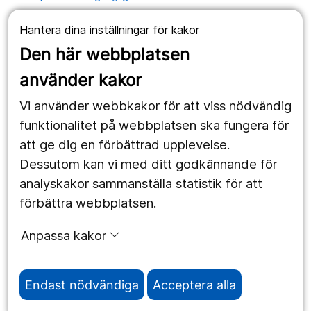
Hantera dina inställningar för kakor
Våra webbplatser
Den här webbplatsen
1177.se
använder kakor
Länstrafiken
Vi använder webbkakor för att viss nödvändig
Vårdgivare
funktionalitet på webbplatsen ska fungera för
att ge dig en förbättrad upplevelse.
Dessutom kan vi med ditt godkännande för
Följ oss
analyskakor sammanställa statistik för att
Facebook
förbättra webbplatsen.
Instagram
portrait
Anpassa kakor
Linked In
work_outline
Endast nödvändiga
Acceptera alla