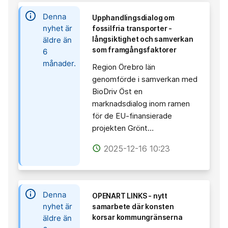
information
Denna
Upphandlingsdialog om
nyhet är
fossilfria transporter -
långsiktighet och samverkan
äldre än
som framgångsfaktorer
6
månader.
Region Örebro län
genomförde i samverkan med
BioDriv Öst en
marknadsdialog inom ramen
för de EU-finansierade
projekten Grönt…
2025-12-16 10:23
access_time
information
Denna
OPENART LINKS - nytt
nyhet är
samarbete där konsten
korsar kommungränserna
äldre än