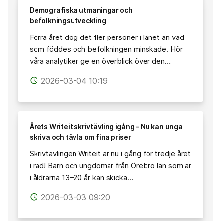
Demografiska utmaningar och
befolkningsutveckling
Förra året dog det fler personer i länet än vad
som föddes och befolkningen minskade. Hör
våra analytiker ge en överblick över den…
2026-03-04 10:19
access_time
Årets Writeit skrivtävling igång – Nu kan unga
skriva och tävla om fina priser
Skrivtävlingen Writeit är nu i gång för tredje året
i rad! Barn och ungdomar från Örebro län som är
i åldrarna 13–20 år kan skicka…
2026-03-03 09:20
access_time