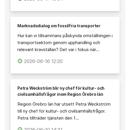
Marknadsdialog om fossilfria transporter
Hur kan vi tillsammans påskynda omställningen i
transportsektorn genom upphandling och
relevant kravställan? Det var i fokus när…
2026-06-16 12:20
access_time
Petra Weckström blir ny chef för kultur- och
civilsamhällsfrågor inom Region Örebro län
Region Örebro län har utsett Petra Weckström
till ny chef för kultur- och civilsamhällsfrågor.
Petra tillträder tjänsten den 1…
2026-06-10 14:31
access_time