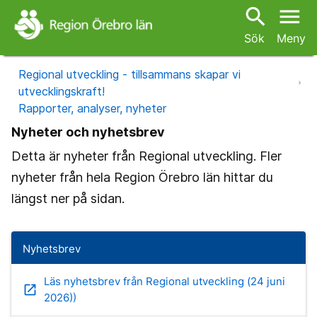
search
menu
Sök
Meny
Regional utveckling - tillsammans skapar vi
utvecklingskraft!
Rapporter, analyser, nyheter
Nyheter och nyhetsbrev
Detta är nyheter från Regional utveckling. Fler
nyheter från hela Region Örebro län hittar du
längst ner på sidan.
Nyhetsbrev
Läs nyhetsbrev från Regional utveckling (24 juni
open_in_new
2026))