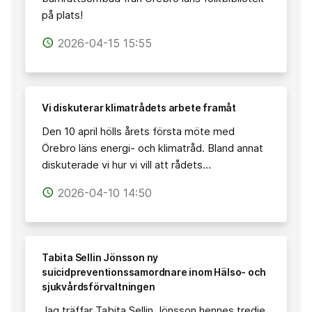
på plats!
2026-04-15 15:55
access_time
Vi diskuterar klimatrådets arbete framåt
Den 10 april hölls årets första möte med
Örebro läns energi- och klimatråd. Bland annat
diskuterade vi hur vi vill att rådets…
2026-04-10 14:50
access_time
Tabita Sellin Jönsson ny
suicidpreventionssamordnare inom Hälso- och
sjukvårdsförvaltningen
Jag träffar Tabita Sellin Jönsson hennes tredje