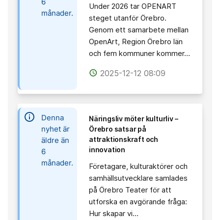
6
Under 2026 tar OPENART
månader.
steget utanför Örebro.
Genom ett samarbete mellan
OpenArt, Region Örebro län
och fem kommuner kommer…
2025-12-12 08:09
access_time
information
Denna
Näringsliv möter kulturliv –
nyhet är
Örebro satsar på
attraktionskraft och
äldre än
innovation
6
månader.
Företagare, kulturaktörer och
samhällsutvecklare samlades
på Örebro Teater för att
utforska en avgörande fråga:
Hur skapar vi…