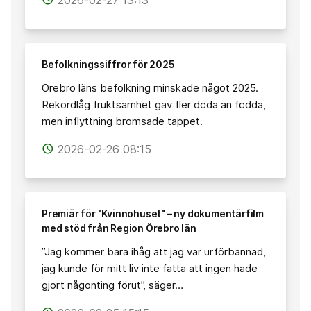
Befolkningssiffror för 2025
Örebro läns befolkning minskade något 2025.
Rekordlåg fruktsamhet gav fler döda än födda,
men inflyttning bromsade tappet.
2026-02-26 08:15
access_time
Premiär för "Kvinnohuset" – ny dokumentärfilm
med stöd från Region Örebro län
”Jag kommer bara ihåg att jag var urförbannad,
jag kunde för mitt liv inte fatta att ingen hade
gjort någonting förut”, säger…