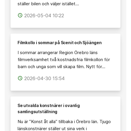
ställer bilen och väljer istället…
2026-05-04 10:22
access_time
Filmkollo i sommar på Scenit och Sjöängen
I sommar arrangerar Region Örebro läns
filmverksamhet två kostnadsfria filmkollon för
barn och unga som vill skapa film. Nytt för…
2026-04-30 15:54
access_time
Se utvalda konstnärer i ovanlig
samlingsutställning
Nu är ”Konst åt alla” tillbaka i Örebro län. Tjugo
länskonstnärer ställer ut sina verk i