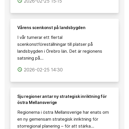
2026-02-25 15:15
access_time
Vårens scenkonst på landsbygden
I vår turnerar ett flertal
scenkonstföreställningar till platser på
landsbygden i Örebro län. Det är regionens
satsning på…
2026-02-25 14:30
access_time
Sju regioner antar ny strategisk inriktning för
östra Mellansverige
Regionerna i östra Mellansverige har enats om
en ny gemensam strategisk inriktning för
storregional planering – för att stärka…