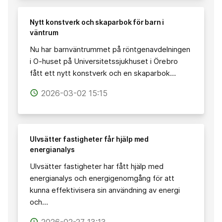
Nytt konstverk och skaparbok för barn i
väntrum
Nu har barnväntrummet på röntgenavdelningen
i O-huset på Universitetssjukhuset i Örebro
fått ett nytt konstverk och en skaparbok…
2026-03-02 15:15
access_time
Ulvsätter fastigheter får hjälp med
energianalys
Ulvsätter fastigheter har fått hjälp med
energianalys och energigenomgång för att
kunna effektivisera sin användning av energi
och…
2026-02-27 13:13
access_time