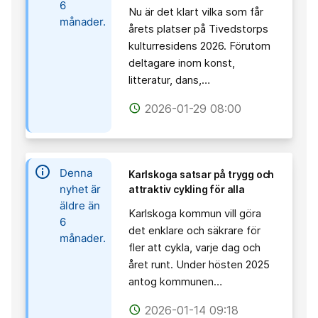
6
Nu är det klart vilka som får
månader.
årets platser på Tivedstorps
kulturresidens 2026. Förutom
deltagare inom konst,
litteratur, dans,…
2026-01-29 08:00
access_time
information
Denna
Karlskoga satsar på trygg och
nyhet är
attraktiv cykling för alla
äldre än
Karlskoga kommun vill göra
6
det enklare och säkrare för
månader.
fler att cykla, varje dag och
året runt. Under hösten 2025
antog kommunen…
2026-01-14 09:18
access_time