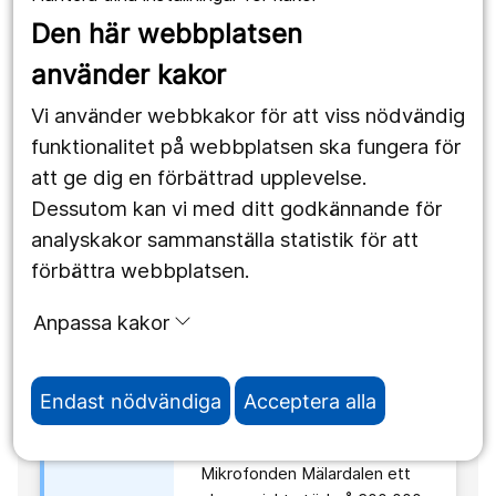
nyhet är
energislag fortsätter
Den här webbplatsen
äldre än
Regionala tillväxtnämnden vill
använder kakor
6
underlätta och snabba på
månader.
övergången till fossilfria
Vi använder webbkakor för att viss nödvändig
energislag genom att stödja
funktionalitet på webbplatsen ska fungera för
två olika projekt.…
att ge dig en förbättrad upplevelse.
Dessutom kan vi med ditt godkännande för
2025-11-26 08:43
access_time
analyskakor sammanställa statistik för att
förbättra webbplatsen.
information
Denna
Regionen stärker den sociala
Anpassa kakor
nyhet är
ekonomin – stöd till
Mikrofonden Mälardalen ska
äldre än
främja lokal utveckling
6
Endast nödvändiga
Acceptera alla
månader.
Region Örebro läns
kulturnämnd har beviljat
Mikrofonden Mälardalen ett