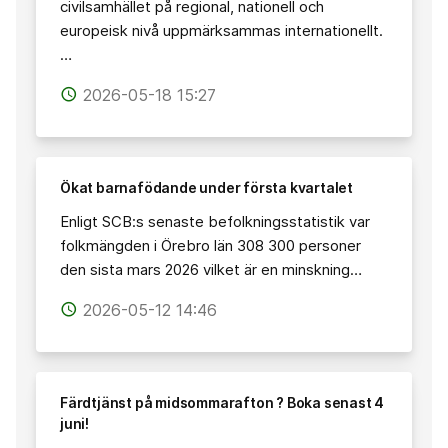
civilsamhället på regional, nationell och
europeisk nivå uppmärksammas internationellt.
…
2026-05-18 15:27
access_time
Ökat barnafödande under första kvartalet
Enligt SCB:s senaste befolkningsstatistik var
folkmängden i Örebro län 308 300 personer
den sista mars 2026 vilket är en minskning…
2026-05-12 14:46
access_time
Färdtjänst på midsommarafton ? Boka senast 4
juni!