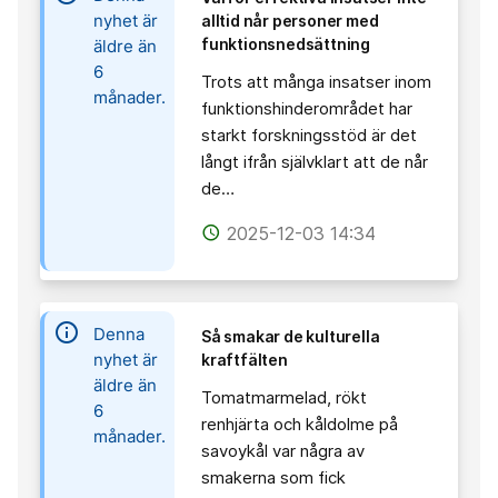
nyhet är
alltid når personer med
funktionsnedsättning
äldre än
6
Trots att många insatser inom
månader.
funktionshinderområdet har
starkt forskningsstöd är det
långt ifrån självklart att de når
de…
2025-12-03 14:34
access_time
information
Denna
Så smakar de kulturella
nyhet är
kraftfälten
äldre än
Tomatmarmelad, rökt
6
renhjärta och kåldolme på
månader.
savoykål var några av
smakerna som fick