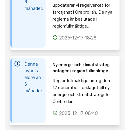
6
uppdaterar vi regelverket för
månader.
färdtjänst i Örebro län. De nya
reglerna är beslutade i
regionfullmäktige…
2025-12-17 18:28
access_time
information
Denna
Ny energi- och klimatstrategi
nyhet är
antagen i regionfullmäktige
äldre än
Regionfullmäktige antog den
6
12 december förslaget till ny
månader.
energi- och klimatstrategi för
Örebro län.
2025-12-17 08:40
access_time