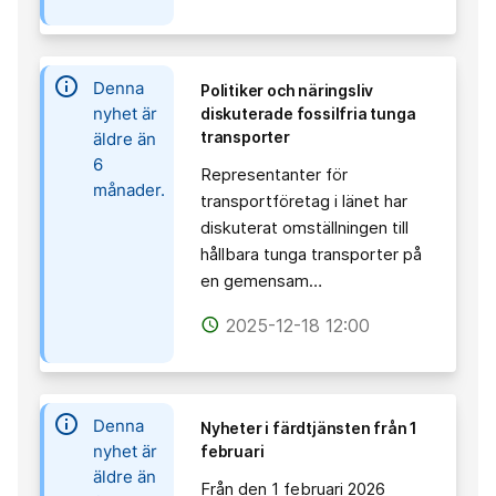
information
Denna
Politiker och näringsliv
nyhet är
diskuterade fossilfria tunga
transporter
äldre än
6
Representanter för
månader.
transportföretag i länet har
diskuterat omställningen till
hållbara tunga transporter på
en gemensam…
2025-12-18 12:00
access_time
information
Denna
Nyheter i färdtjänsten från 1
nyhet är
februari
äldre än
Från den 1 februari 2026