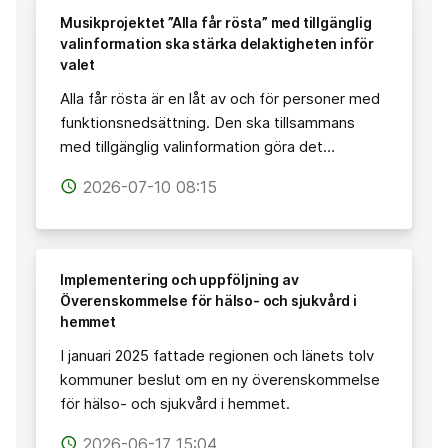
Musikprojektet ”Alla får rösta” med tillgänglig
valinformation ska stärka delaktigheten inför
valet
Alla får rösta är en låt av och för personer med
funktionsnedsättning. Den ska tillsammans
med tillgänglig valinformation göra det…
2026-07-10 08:15
access_time
Implementering och uppföljning av
Överenskommelse för hälso- och sjukvård i
hemmet
I januari 2025 fattade regionen och länets tolv
kommuner beslut om en ny överenskommelse
för hälso- och sjukvård i hemmet.
2026-06-17 15:04
access_time