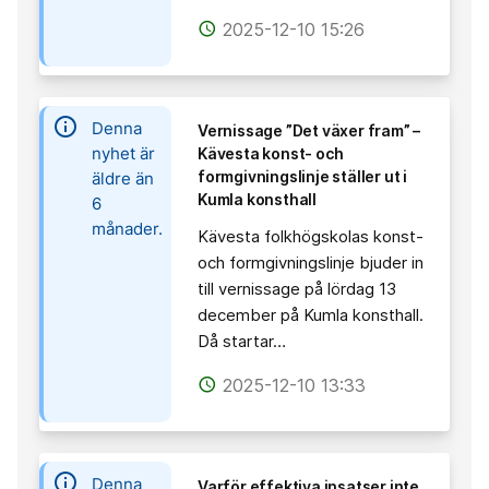
2025-12-10 15:26
access_time
information
Denna
Vernissage ”Det växer fram” –
nyhet är
Kävesta konst- och
formgivningslinje ställer ut i
äldre än
Kumla konsthall
6
månader.
Kävesta folkhögskolas konst-
och formgivningslinje bjuder in
till vernissage på lördag 13
december på Kumla konsthall.
Då startar…
2025-12-10 13:33
access_time
information
Denna
Varför effektiva insatser inte