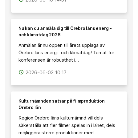
Nu kan du anmäla dig till Örebro läns energi-
och klimatdag 2026
Anmälan är nu öppen till årets upplaga av
Örebro läns energi- och klimatdag! Temat för
konferensen är robusthet i…
2026-06-02 10:17
access_time
Kulturnämnden satsar på filmproduktion i
Örebro län
Region Örebro läns kulturnämnd vill dels
säkerställa att fler filmer spelas in i länet, dels
möjliggöra större produktioner med…