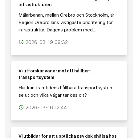
infrastrukturen
Mälarbanan, mellan Örebro och Stockholm, är
Region Örebro läns viktigaste prioritering för
infrastruktur. Dagens problem med…
2026-03-19 09:32
access_time
Vi utforskar vägar mot ett hållbart
transportsystem
Hur kan framtidens hållbara transportsystem
se ut och vilka vägar tar oss dit?
2026-03-16 12:44
access_time
Vi utbildar för att upptäcka psykisk ohälsa hos