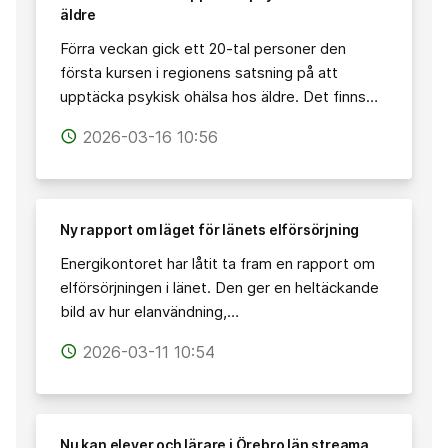
äldre
Förra veckan gick ett 20-tal personer den
första kursen i regionens satsning på att
upptäcka psykisk ohälsa hos äldre. Det finns…
2026-03-16 10:56
access_time
Ny rapport om läget för länets elförsörjning
Energikontoret har låtit ta fram en rapport om
elförsörjningen i länet. Den ger en heltäckande
bild av hur elanvändning,…
2026-03-11 10:54
access_time
Nu kan elever och lärare i Örebro län streama