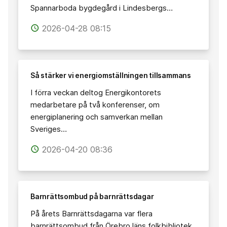
Spannarboda bygdegård i Lindesbergs…
2026-04-28 08:15
access_time
Så stärker vi energiomställningen tillsammans
I förra veckan deltog Energikontorets
medarbetare på två konferenser, om
energiplanering och samverkan mellan
Sveriges…
2026-04-20 08:36
access_time
Barnrättsombud på barnrättsdagar
På årets Barnrättsdagarna var flera
barnrättsombud från Örebro läns folkbibliotek