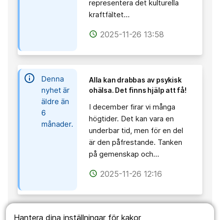
representera det kulturella
kraftfältet…
2025-11-26 13:58
access_time
information
Denna
Alla kan drabbas av psykisk
nyhet är
ohälsa. Det finns hjälp att få!
äldre än
I december firar vi många
6
högtider. Det kan vara en
månader.
underbar tid, men för en del
är den påfrestande. Tanken
på gemenskap och…
2025-11-26 12:16
access_time
information
Hantera dina inställningar för kakor
Denna
Projekt om fossilfria