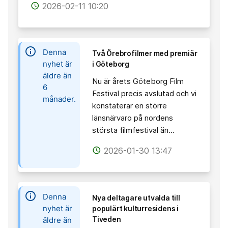
2026-02-11 10:20
access_time
information
Denna
Två Örebrofilmer med premiär
nyhet är
i Göteborg
äldre än
Nu är årets Göteborg Film
6
Festival precis avslutad och vi
månader.
konstaterar en större
länsnärvaro på nordens
största filmfestival än…
2026-01-30 13:47
access_time
information
Denna
Nya deltagare utvalda till
nyhet är
populärt kulturresidens i
Tiveden
äldre än