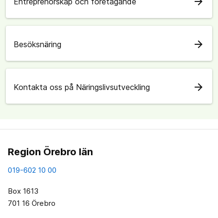
arrow_forward
Entreprenörskap och företagande
arrow_forward
Besöksnäring
arrow_forward
Kontakta oss på Näringslivsutveckling
Region Örebro län
019-602 10 00
Box 1613
701 16 Örebro