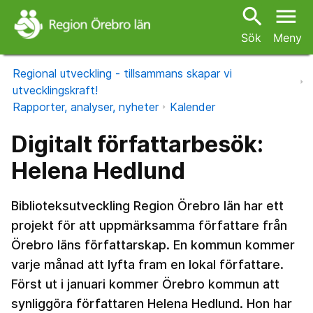
search
menu
Sök
Meny
Regional utveckling - tillsammans skapar vi
utvecklingskraft!
Rapporter, analyser, nyheter
Kalender
Digitalt författarbesök:
Helena Hedlund
Biblioteksutveckling Region Örebro län har ett
projekt för att uppmärksamma författare från
Örebro läns författarskap. En kommun kommer
varje månad att lyfta fram en lokal författare.
Först ut i januari kommer Örebro kommun att
synliggöra författaren Helena Hedlund. Hon har