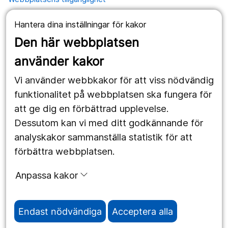
Hantera dina inställningar för kakor
Våra webbplatser
Den här webbplatsen
1177.se
använder kakor
Länstrafiken
Vi använder webbkakor för att viss nödvändig
Vårdgivare
funktionalitet på webbplatsen ska fungera för
att ge dig en förbättrad upplevelse.
Dessutom kan vi med ditt godkännande för
Följ oss
analyskakor sammanställa statistik för att
Facebook
förbättra webbplatsen.
Instagram
portrait
Anpassa kakor
Linked In
work_outline
Endast nödvändiga
Acceptera alla