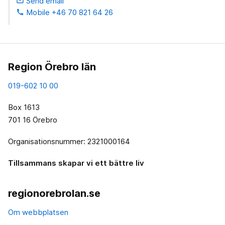
Send email
email
Mobile +46 70 821 64 26
phone
Region Örebro län
019-602 10 00
Box 1613
701 16 Örebro
Organisationsnummer: 2321000164
Tillsammans skapar vi ett bättre liv
regionorebrolan.se
Om webbplatsen