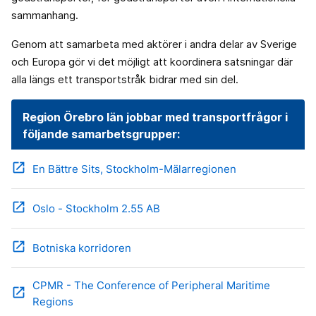
sammanhang.
Genom att samarbeta med aktörer i andra delar av Sverige
och Europa gör vi det möjligt att koordinera satsningar där
alla längs ett transportstråk bidrar med sin del.
Region Örebro län jobbar med transportfrågor i
följande samarbetsgrupper:
open_in_new
En Bättre Sits, Stockholm-Mälarregionen
open_in_new
Oslo - Stockholm 2.55 AB
open_in_new
Botniska korridoren
CPMR - The Conference of Peripheral Maritime
open_in_new
Regions