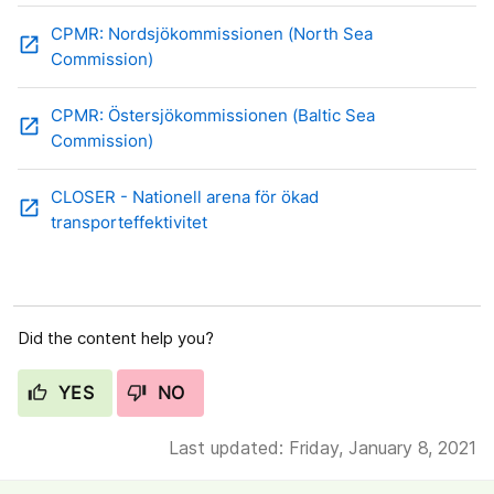
CPMR: Nordsjökommissionen (North Sea
open_in_new
Commission)
CPMR: Östersjökommissionen (Baltic Sea
open_in_new
Commission)
CLOSER - Nationell arena för ökad
open_in_new
transporteffektivitet
Did the content help you?
YES
NO
Last updated: Friday, January 8, 2021