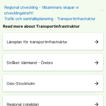
Regional utveckling - tillsammans skapar vi
utvecklingskraft!
Trafik och samhällsplanering
Transportinfrastruktur
Read more about Transportinfrastruktur
arrow_forward
Länsplan för transportinfrastruktur
arrow_forward
Stråket Värmland - Örebro
arrow_forward
Oslo-Stockholm
arrow_forward
Regional cykelplan