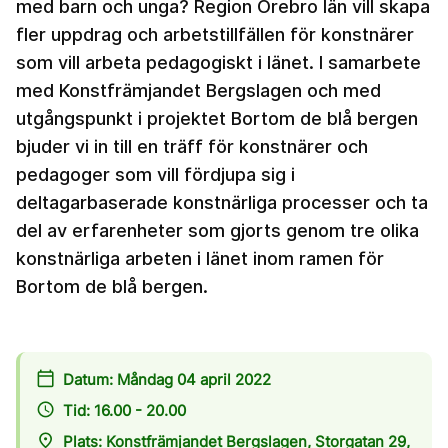
med barn och unga? Region Örebro län vill skapa
fler uppdrag och arbetstillfällen för konstnärer
som vill arbeta pedagogiskt i länet. I samarbete
med Konstfrämjandet Bergslagen och med
utgångspunkt i projektet Bortom de blå bergen
bjuder vi in till en träff för konstnärer och
pedagoger som vill fördjupa sig i
deltagarbaserade konstnärliga processer och ta
del av erfarenheter som gjorts genom tre olika
konstnärliga arbeten i länet inom ramen för
Bortom de blå bergen.
calendar_today
Datum: Måndag 04 april 2022
access_time
Tid: 16.00 - 20.00
place
Plats: Konstfrämjandet Bergslagen, Storgatan 29,