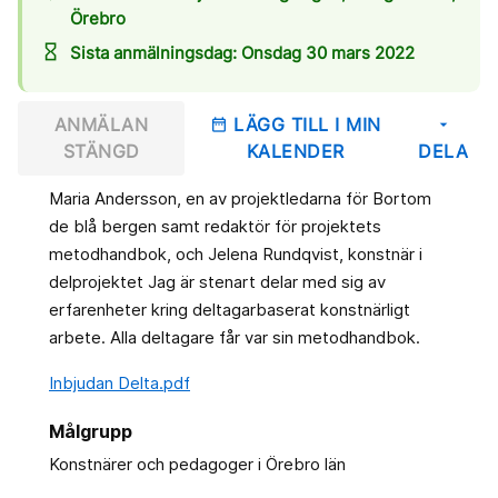
Örebro
hourglass_empty
Sista anmälningsdag: Onsdag 30 mars 2022
ANMÄLAN
LÄGG TILL I MIN
date_range
arrow_drop_down
STÄNGD
KALENDER
DELA
Maria Andersson, en av projektledarna för Bortom
de blå bergen samt redaktör för projektets
metodhandbok, och Jelena Rundqvist, konstnär i
delprojektet Jag är stenart delar med sig av
erfarenheter kring deltagarbaserat konstnärligt
arbete. Alla deltagare får var sin metodhandbok.
Inbjudan Delta.pdf
Målgrupp
Konstnärer och pedagoger i Örebro län