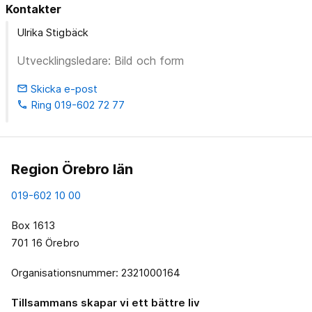
Kontakter
Ulrika Stigbäck
Utvecklingsledare: Bild och form
Skicka e-post
email
Ring 019-602 72 77
phone
Region Örebro län
019-602 10 00
Box 1613
701 16 Örebro
Organisationsnummer: 2321000164
Tillsammans skapar vi ett bättre liv