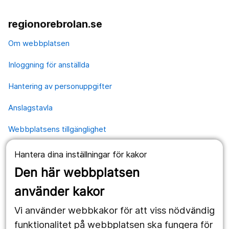
regionorebrolan.se
Om webbplatsen
Inloggning för anställda
Hantering av personuppgifter
Anslagstavla
Webbplatsens tillgänglighet
Hantera dina inställningar för kakor
Våra webbplatser
Den här webbplatsen
1177.se
använder kakor
Länstrafiken
Vi använder webbkakor för att viss nödvändig
Vårdgivare
funktionalitet på webbplatsen ska fungera för