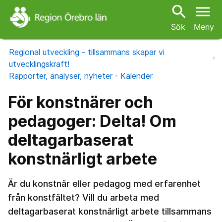
search
menu
Sök
Meny
Regional utveckling - tillsammans skapar vi
utvecklingskraft!
Rapporter, analyser, nyheter
Kalender
För konstnärer och
pedagoger: Delta! Om
deltagarbaserat
konstnärligt arbete
Är du konstnär eller pedagog med erfarenhet
från konstfältet? Vill du arbeta med
deltagarbaserat konstnärligt arbete tillsammans