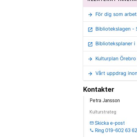
För dig som arbet
arrow_forward
Bibliotekslagen -
open_in_new
Biblioteksplaner i
open_in_new
Kulturplan Örebro
arrow_forward
Vårt uppdrag inom
arrow_forward
Kontakter
Petra Jansson
Kulturstrateg
Skicka e-post
email
Ring 019-602 63 6
phone