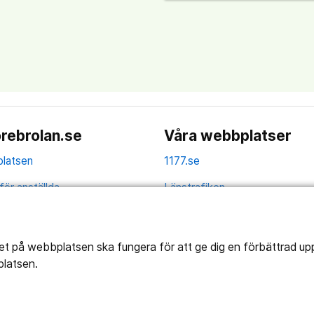
rebrolan.se
Våra webbplatser
latsen
1177.se
för anställda
Länstrafiken
av personuppgifter
Vårdgivare
la
tet på webbplatsen ska fungera för att ge dig en förbättrad u
platsen.
ns tillgänglighet