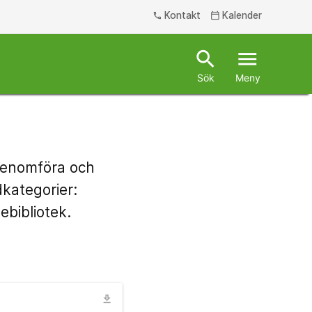
Kontakt
Kalender
phone
calendar_today
search
menu
Sök
Meny
 genomföra och
dkategorier:
ebibliotek.
download