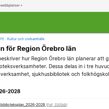
 webbplatser
add
ft!
Kultur och civilsamhälle
an för Region Örebro län
beskriver hur Region Örebro län planerar att
lioteksverksamheter. Dessa delas in i tre huvu
ksverksamhet, sjukhusbibliotek och folkhögskol
026-2028
 biblioteksplan_2026-2028
(Pdf, 3305kB)