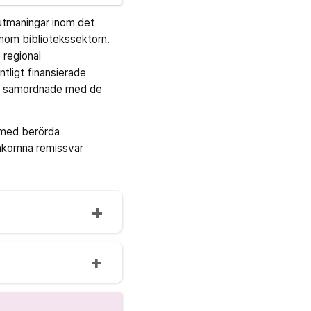
 utmaningar inom det
nom bibliotekssektorn.
 regional
tligt finansierade
län samordnade med de
 med berörda
inkomna remissvar