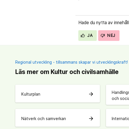
Hade du nytta av innehål
JA
NEJ
Regional utveckling - tillsammans skapar vi utvecklingskraft!
Läs mer om Kultur och civilsamhälle
Handlings
arrow_forward
Kulturplan
och soci
arrow_forward
Nätverk och samverkan
Internat