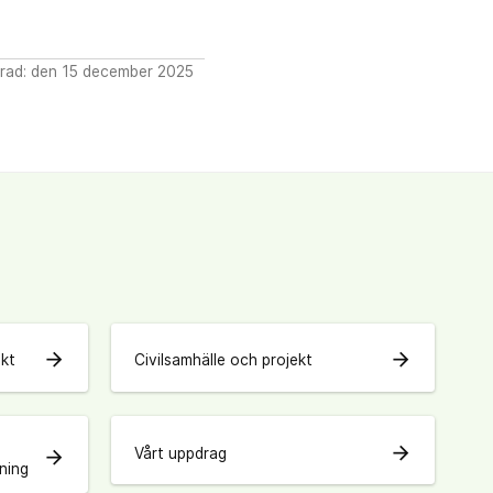
rad: den 15 december 2025
arrow_forward
arrow_forward
ekt
Civilsamhälle och projekt
arrow_forward
Vårt uppdrag
arrow_forward
ning