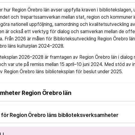
r hur Region Örebro län avser uppfylla kraven i bibliotekslagen,
endet och trepartssamverkan mellan stat, region och kommuner i
liggöra nationell uppföljning, samordning och kvalitetsutveckling av
n är också ett verktyg för dialog och samverkan mellan de offen
a. Från 2026 är målen för Biblioteksutveckling Region Örebro 
bro läns kulturplan 2024–2028.
oteksplan 2026–2028 är framtagen av Region Örebro län i dialog
ch var ute på remiss mellan 15 april–10 juni 2024. Med stöd av 
v Region Örebro läns biblioteksplan för beslut under 2025.
amheter Region Örebro län
r Region Örebro läns biblioteksverksamheter
LL