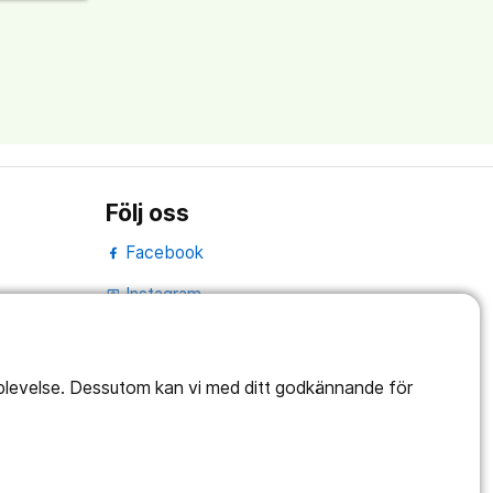
Följ oss
Facebook
Instagram
portrait
Linked In
work_outline
pplevelse. Dessutom kan vi med ditt godkännande för