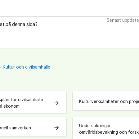
Senast uppdate
let på denna sida?
Kultur och civilsamhälle
plan för civilsamhälle
Kulturverksamheter och proj
arrow_forward
al ekonomi
Undersökningar,
arrow_forward
ionell samverkan
omvärldsbevakning och forsk