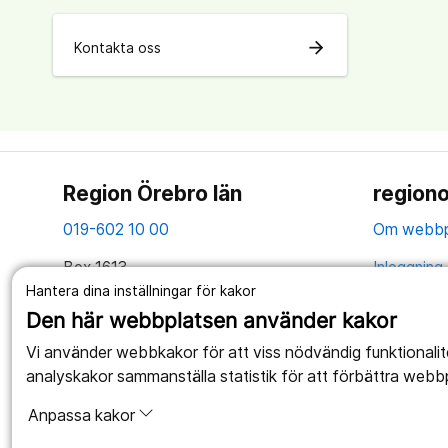
arrow_forward
Kontakta oss
Region Örebro län
regiono
019-602 10 00
Om webbp
Box 1613
Inloggning 
701 16 Örebro
Hantera dina inställningar för kakor
Hantering 
Den här webbplatsen använder kakor
Organisationsnummer: 2321000164
Anslagstav
Vi använder webbkakor för att viss nödvändig funktionali
Tillsammans skapar vi ett bättre liv
analyskakor sammanställa statistik för att förbättra webb
Webbplatse
Anpassa kakor