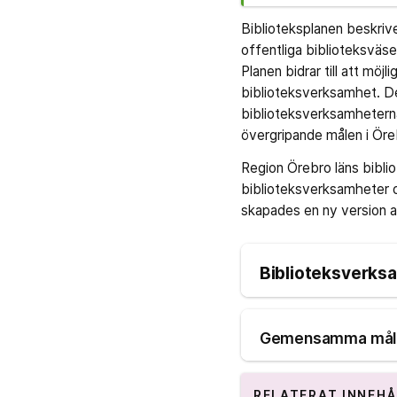
Biblioteksplanen beskrive
offentliga biblioteksväs
Planen bidrar till att möj
biblioteksverksamhet. De
biblioteksverksamhetern
övergripande målen i Öre
Region Örebro läns bibli
biblioteksverksamheter o
skapades en ny version a
Biblioteksverks
Gemensamma mål fö
RELATERAT INNEHÅ