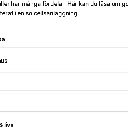
celler har många fördelar. Här kan du läsa om 
erat i en solcellsanläggning.
sa
hus
t
 livs