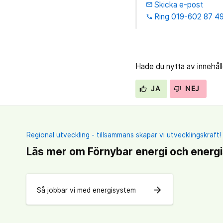
Skicka e-post
email
Ring 019-602 87 4
phone
Hade du nytta av innehål
JA
NEJ
Regional utveckling - tillsammans skapar vi utvecklingskraft!
Läs mer om Förnybar energi och energ
arrow_forward
Så jobbar vi med energisystem