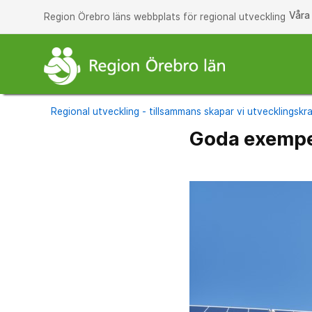
Våra
Region Örebro läns webbplats för regional utveckling
Regional utveckling - tillsammans skapar vi utvecklingskra
Goda exempel