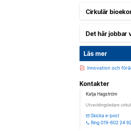
Cirkulär bioek
Det här jobbar 
Läs mer
Innovation och förä
Kontakter
Katja Hagström
Utvecklingsledare cirku
Skicka e-post
email
Ring 019-602 24 9
phone