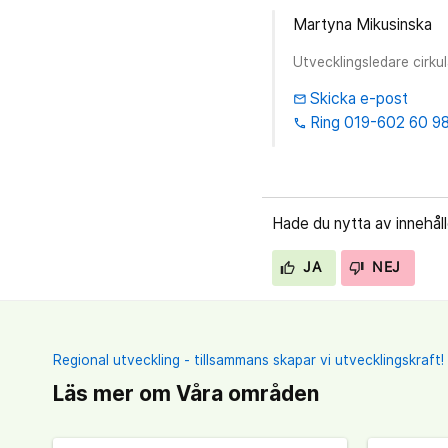
Martyna Mikusinska
Utvecklingsledare cirku
Skicka e-post
email
Ring 019-602 60 9
phone
Hade du nytta av innehål
JA
NEJ
Regional utveckling - tillsammans skapar vi utvecklingskraft!
Läs mer om Våra områden