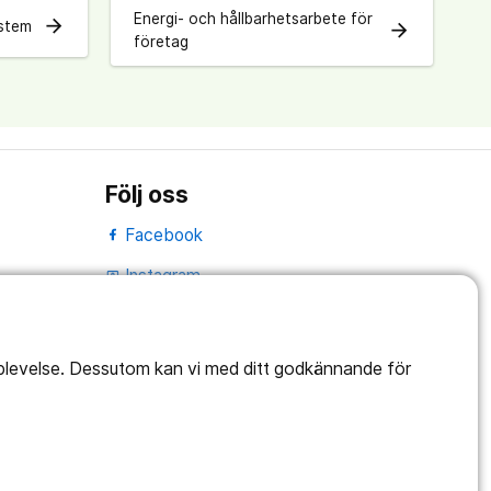
Energi- och hållbarhetsarbete för
arrow_forward
ystem
arrow_forward
företag
Följ oss
Facebook
Instagram
portrait
Linked In
work_outline
pplevelse. Dessutom kan vi med ditt godkännande för