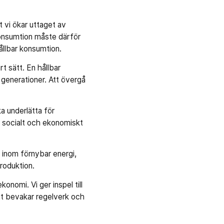
t vi ökar uttaget av
 konsumtion måste därför
ållbar konsumtion.
t sätt. En hållbar
generationer. Att övergå
a underlätta för
t, socialt och ekonomiskt
 inom förnybar energi,
roduktion.
onomi. Vi ger inspel till
mt bevakar regelverk och