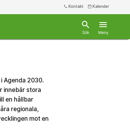
Kontakt
Kalender
phone
calendar_today
search
menu
Sök
Meny
n i Agenda 2030.
r innebär stora
ll en hållbar
åra regionala,
tvecklingen mot en