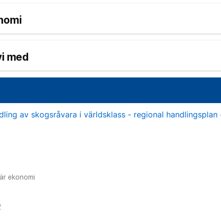
onomi
vi med
dling av skogsråvara i världsklass - regional handlingsplan
lär ekonomi
2