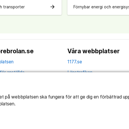
arrow_forward
h transporter
Förnybar energi och energis
rebrolan.se
Våra webbplatser
latsen
1177.se
för anställda
Länstrafiken
av personuppgifter
Vårdgivare
la
tet på webbplatsen ska fungera för att ge dig en förbättrad u
platsen.
ns tillgänglighet