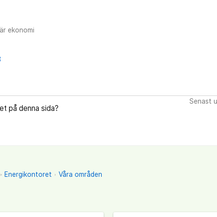
lär ekonomi
8
Senast u
let på denna sida?
Energikontoret
Våra områden