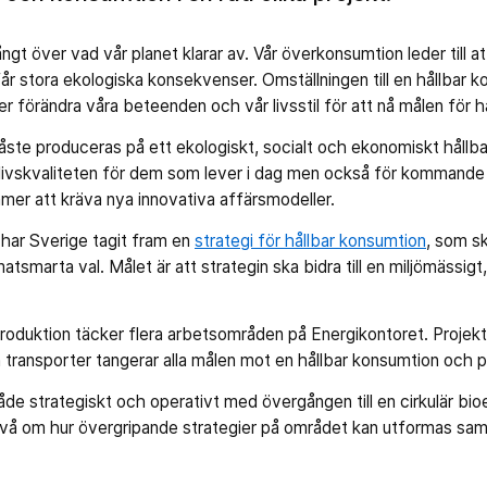
ngt över vad vår planet klarar av. Vår överkonsumtion leder till at
 får stora ekologiska konsekvenser. Omställningen till en hållbar
 förändra våra beteenden och vår livsstil för att nå målen för h
ste produceras på ett ekologiskt, socialt och ekonomiskt hållbar
 livskvaliteten för dem som lever i dag men också för kommande 
ommer att kräva nya innovativa affärsmodeller.
 har Sverige tagit fram en
strategi för hållbar konsumtion
, som sk
atsmarta val. Målet är att strategin ska bidra till en miljömässig
roduktion täcker flera arbetsområden på Energikontoret. Projekt
 transporter tangerar alla målen mot en hållbar konsumtion och p
de strategiskt och operativt med övergången till en cirkulär bioek
nivå om hur övergripande strategier på området kan utformas sa