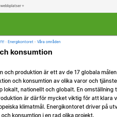
 webbplatser
add
ft!
Energikontoret
Våra områden
och konsumtion
n och produktion är ett av de 17 globala måle
tion och konsumtion av olika varor och tjänste
okalt, nationellt och globalt. En omställning ti
duktion är därför mycket viktig för att klara v
opeiska klimatmål. Energikontoret driver på u
 och konsumtion i en rad olika projekt.