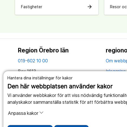
arrow_forward
Fastigheter
Resor oc
Region Örebro län
regiono
019-602 10 00
Om webbp
Box 1613
Inloggning 
701 16 Örebro
Hantera dina inställningar för kakor
Hantering 
Den här webbplatsen använder kakor
Organisationsnummer: 2321000164
Anslagstav
Vi använder webbkakor för att viss nödvändig funktionali
Tillsammans skapar vi ett bättre liv
analyskakor sammanställa statistik för att förbättra webb
Webbplatse
Anpassa kakor