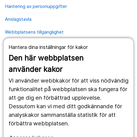
Hantering av personuppgifter
Anslagstavla
Webbplatsens tillgänglighet
Hantera dina inställningar för kakor
Våra webbplatser
Den här webbplatsen
1177.se
använder kakor
Länstrafiken
Vi använder webbkakor för att viss nödvändig
Vårdgivare
funktionalitet på webbplatsen ska fungera för
att ge dig en förbättrad upplevelse.
Dessutom kan vi med ditt godkännande för
Följ oss
analyskakor sammanställa statistik för att
Facebook
förbättra webbplatsen.
Instagram
portrait