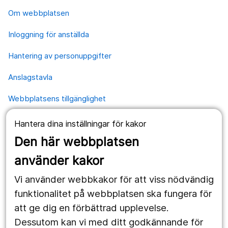
Om webbplatsen
Inloggning för anställda
Hantering av personuppgifter
Anslagstavla
Webbplatsens tillgänglighet
Hantera dina inställningar för kakor
Våra webbplatser
Den här webbplatsen
1177.se
använder kakor
Länstrafiken
Vi använder webbkakor för att viss nödvändig
Vårdgivare
funktionalitet på webbplatsen ska fungera för
att ge dig en förbättrad upplevelse.
Dessutom kan vi med ditt godkännande för
Följ oss