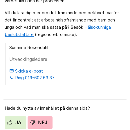
värdefulla i den här processen.
Vill du lära dig mer om det främjande perspektivet, varför
det är centralt att arbeta hälsofrämjande med barn och
unga och vad man ska satsa på? Besök
Hälsokunniga
beslutsfattare
(regionorebrolan.se).
Susanne Rosendahl
Utvecklingsledare
Skicka e-post
email
Ring 019-602 63 37
phone
Hade du nytta av innehållet på denna sida?
JA
NEJ