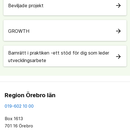
arrow_forward
Beviljade projekt
arrow_forward
GROWTH
Barnrätt i praktiken -ett stöd för dig som leder
arrow_forward
utvecklingsarbete
Region Örebro län
019-602 10 00
Box 1613
701 16 Örebro