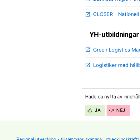
CLOSER - Nationell 
open_in_new
YH-utbildningar i
Green Logistics M
open_in_new
Logistiker med hål
open_in_new
Hade du nytta av innehål
JA
NEJ
Regional utveckling - tillsammans skapar vi utvecklingskraft!