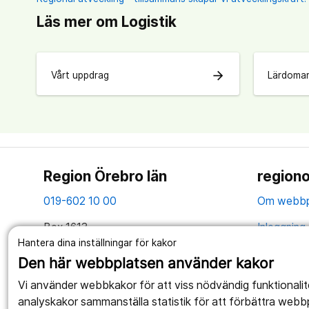
Läs mer om Logistik
arrow_forward
Vårt uppdrag
Lärdomar
Region Örebro län
regiono
019-602 10 00
Om webbp
Box 1613
Inloggning 
Hantera dina inställningar för kakor
701 16 Örebro
Hantering 
Den här webbplatsen använder kakor
Organisationsnummer: 2321000164
Anslagstav
Vi använder webbkakor för att viss nödvändig funktionali
Tillsammans skapar vi ett bättre liv
analyskakor sammanställa statistik för att förbättra webb
Webbplatse