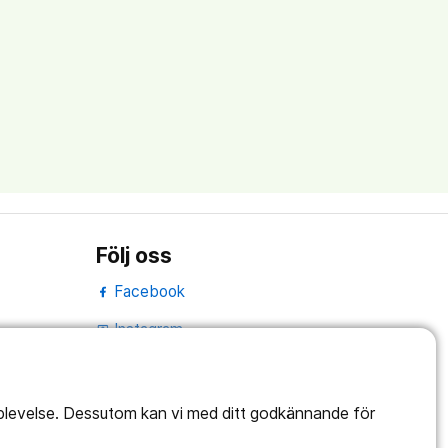
Följ oss
Facebook
Instagram
portrait
Linked In
work_outline
pplevelse. Dessutom kan vi med ditt godkännande för