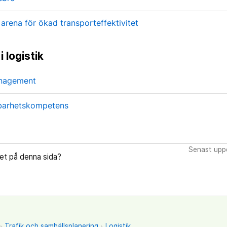
arena för ökad transporteffektivitet
 logistik
anagement
lbarhetskompetens
Senast uppd
let på denna sida?
Trafik och samhällsplanering
Logistik