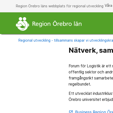
Våra
Region Örebro läns webbplats för regional utveckling
Regional utveckling - tillsammans skapar vi utvecklingskra
Nätverk, sa
Forum för Logistik är ett
offentlig sektor och andr
framgångsrikt samarbete 
regelbundet.
Ett utvecklat industriklus
Örebro universitet erbjuds
Business Region Ör
open_in_new