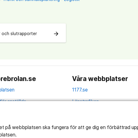
arrow_forward
 och slutrapporter
rebrolan.se
Våra webbplatser
latsen
1177.se
för anställda
Länstrafiken
av personuppgifter
Vårdgivare
la
tet på webbplatsen ska fungera för att ge dig en förbättrad u
platsen.
ns tillgänglighet