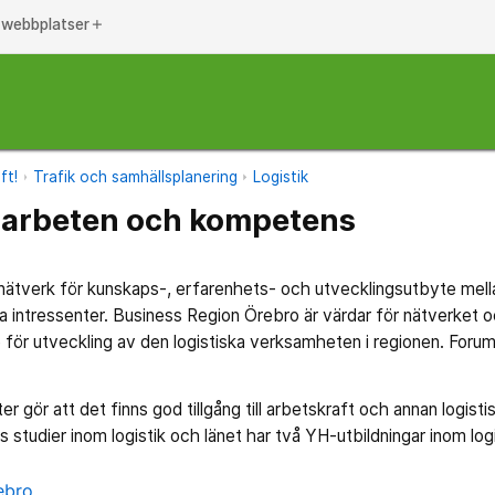
 webbplatser
add
ft!
Trafik och samhällsplanering
Logistik
marbeten och kompetens
 nätverk för kunskaps-, erfarenhets- och utvecklingsutbyte mellan
a intressenter. Business Region Örebro är värdar för nätverket o
för utveckling av den logistiska verksamheten i regionen. Forum 
ter gör att det finns god tillgång till arbetskraft och annan logisti
 studier inom logistik och länet har två YH-utbildningar inom logi
ebro