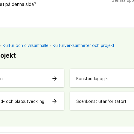
Senast upp
let på denna sida?
Kultur och civilsamhälle
Kulturverksamheter och projekt
ojekt
arrow_forward
en
Konstpedagogik
arrow_forward
d- och platsutveckling
Scenkonst utanför tätort