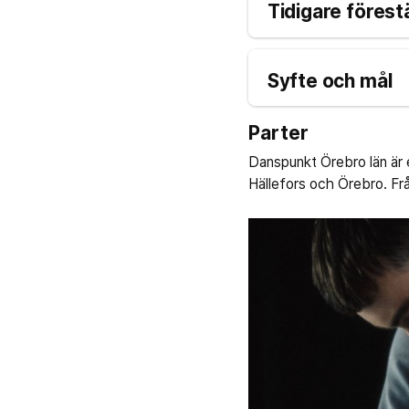
Tidigare förest
Syfte och mål
Parter
Danspunkt Örebro län är
Hällefors och Örebro. F