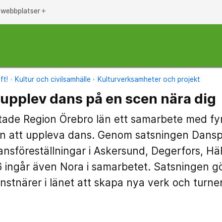
 webbplatser
add
ft!
Kultur och civilsamhälle
Kulturverksamheter och projekt
upplev dans på en scen nära dig
tade Region Örebro län ett samarbete med f
sen att uppleva dans. Genom satsningen Dansp
nsföreställningar i Askersund, Degerfors, Häl
 ingår även Nora i samarbetet. Satsningen g
onstnärer i länet att skapa nya verk och turn