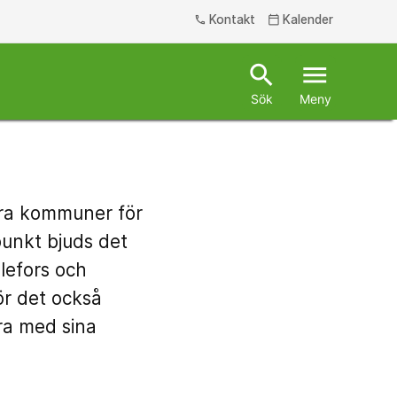
Kontakt
Kalender
phone
calendar_today
search
menu
Sök
Meny
yra kommuner för
unkt bjuds det
lefors och
ör det också
era med sina