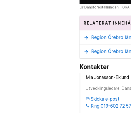
Ur Dansföreställningen HÖRA 
RELATERAT INNEHÅ
Region Örebro lä
arrow_forward
Region Örebro län
arrow_forward
Kontakter
Mia Jonasson-Eklund
Utvecklingsledare: Dan
Skicka e-post
email
Ring 019-602 72 5
phone