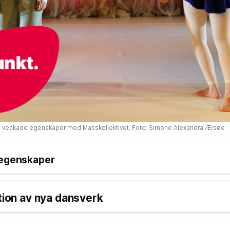
s veckade egenskaper med Masskollektivet. Foto: Simone Alexandra Ærsøe
 egenskaper
ktion av nya dansverk