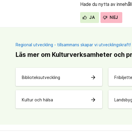
Hade du nytta av innehål
JA
NEJ
Regional utveckling - tillsammans skapar vi utvecklingskraft!
Läs mer om Kulturverksamheter och pr
arrow_forward
Biblioteksutveckling
Fribiljett
arrow_forward
Kultur och hälsa
Landsbyg