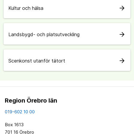
arrow_forward
Kultur och hälsa
arrow_forward
Landsbygd- och platsutveckling
arrow_forward
Scenkonst utanför tätort
Region Örebro län
019-602 10 00
Box 1613
701 16 Örebro