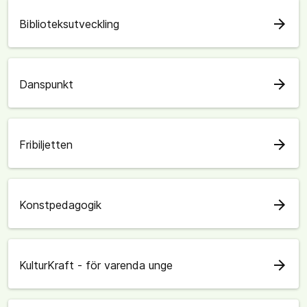
arrow_forward
Biblioteksutveckling
arrow_forward
Danspunkt
arrow_forward
Fribiljetten
arrow_forward
Konstpedagogik
arrow_forward
KulturKraft - för varenda unge