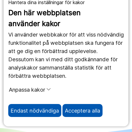
Hantera dina inställningar för kakor
Våra webbplatser
Den här webbplatsen
1177.se
använder kakor
Länstrafiken
Vi använder webbkakor för att viss nödvändig
Vårdgivare
funktionalitet på webbplatsen ska fungera för
att ge dig en förbättrad upplevelse.
Dessutom kan vi med ditt godkännande för
Följ oss
analyskakor sammanställa statistik för att
Facebook
förbättra webbplatsen.
Instagram
portrait
Anpassa kakor
Linked In
work_outline
Endast nödvändiga
Acceptera alla