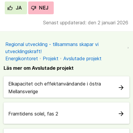
JA
NEJ
Senast uppdaterad: den 2 januari 2026
Regional utveckling - tillsammans skapar vi
utvecklingskraft!
Energikontoret
Projekt
Avslutade projekt
Läs mer om Avslutade projekt
Elkapacitet och effektanvändande i östra
arrow_forward
Mellansverige
arrow_forward
Framtidens solel, fas 2