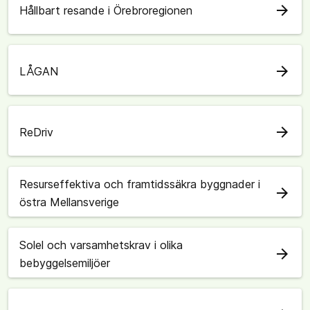
arrow_forward
Hållbart resande i Örebroregionen
arrow_forward
LÅGAN
arrow_forward
ReDriv
Resurseffektiva och framtidssäkra byggnader i
arrow_forward
östra Mellansverige
Solel och varsamhetskrav i olika
arrow_forward
bebyggelsemiljöer