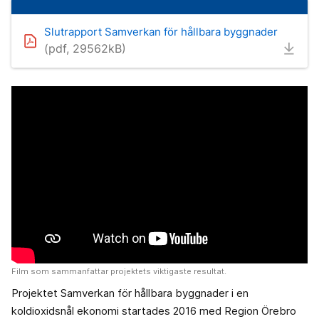
Slutrapport Samverkan för hållbara byggnader
(pdf, 29562kB)
Film som sammanfattar projektets viktigaste resultat.
Projektet Samverkan för hållbara byggnader i en
koldioxidsnål ekonomi startades 2016 med Region Örebro