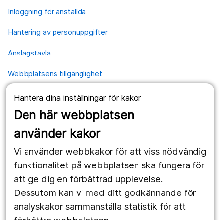
Inloggning för anställda
Hantering av personuppgifter
Anslagstavla
Webbplatsens tillgänglighet
Hantera dina inställningar för kakor
Våra webbplatser
Den här webbplatsen
1177.se
använder kakor
Länstrafiken
Vi använder webbkakor för att viss nödvändig
Vårdgivare
funktionalitet på webbplatsen ska fungera för
att ge dig en förbättrad upplevelse.
Dessutom kan vi med ditt godkännande för
Följ oss
analyskakor sammanställa statistik för att
Facebook