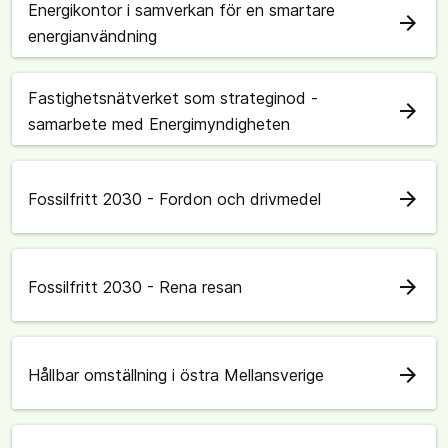
Energikontor i samverkan för en smartare
arrow_forward
energianvändning
Fastighetsnätverket som strateginod -
arrow_forward
samarbete med Energimyndigheten
arrow_forward
Fossilfritt 2030 - Fordon och drivmedel
arrow_forward
Fossilfritt 2030 - Rena resan
arrow_forward
Hållbar omställning i östra Mellansverige