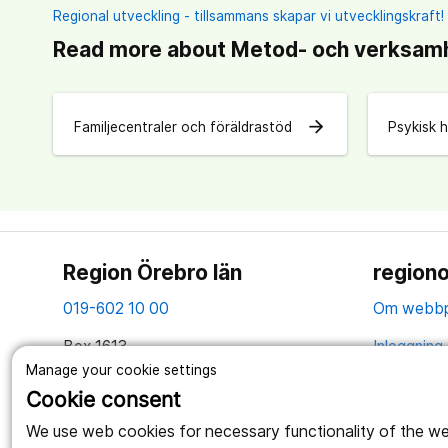
Regional utveckling - tillsammans skapar vi utvecklingskraft!
Read more about Metod- och verksamh
arrow_forward
Familjecentraler och föräldrastöd
Psykisk h
Region Örebro län
regiono
019-602 10 00
Om webbp
Box 1613
Inloggning 
701 16 Örebro
Manage your cookie settings
Hantering 
Cookie consent
Organisationsnummer: 2321000164
Anslagstav
We use web cookies for necessary functionality of the webs
Tillsammans skapar vi ett bättre liv