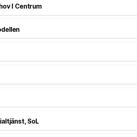
ehov I Centrum
dellen
altjänst, SoL