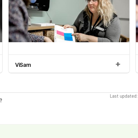
ViSam
Last updated
?