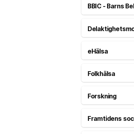
BBIC - Barns B
Delaktighetsmo
eHälsa
Folkhälsa
Forskning
Framtidens soci