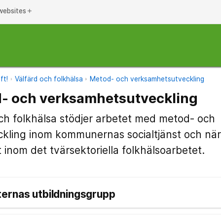
websites
add
ft!
Välfärd och folkhälsa
Metod- och verksamhetsutveckling
d- och verksamhetsutveckling
ch folkhälsa stödjer arbetet med metod- och
kling inom kommunernas socialtjänst och när
 inom det tvärsektoriella folkhälsoarbetet.
ernas utbildningsgrupp