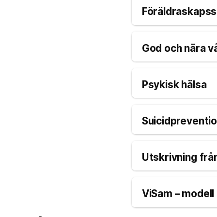
Föräldraskaps
God och nära v
Psykisk hälsa
Suicidpreventi
Utskrivning frå
ViSam – modell 