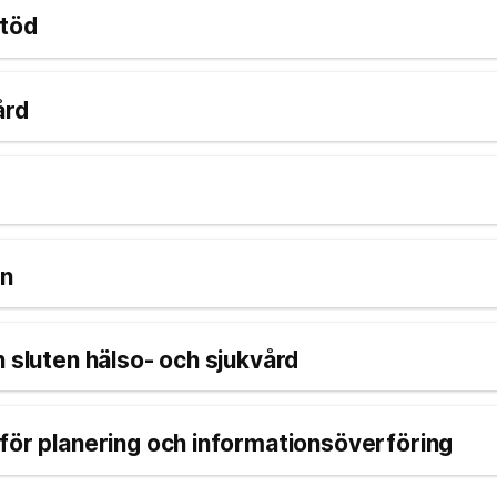
stöd
ård
on
n sluten hälso- och sjukvård
för planering och informationsöverföring