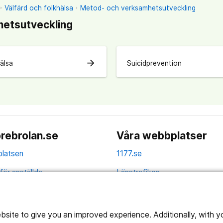
Välfärd och folkhälsa
Metod- och verksamhetsutveckling
etsutveckling
arrow_forward
älsa
Suicidprevention
rebrolan.se
Våra webbplatser
latsen
1177.se
för anställda
Länstrafiken
av personuppgifter
Vårdgivare
la
ite to give you an improved experience. Additionally, with you