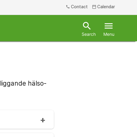
Contact
Calendar
phone
calendar_today
search
menu
Search
Menu
liggande hälso-