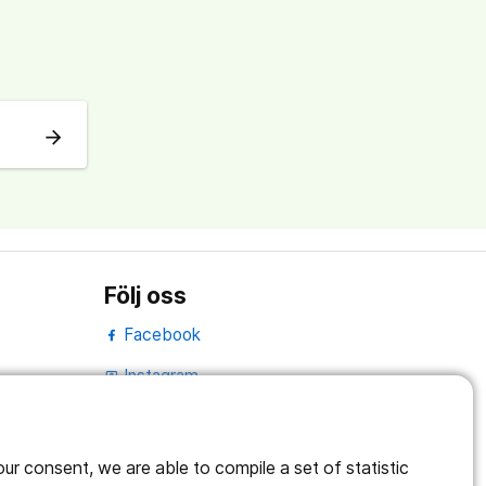
arrow_forward
Följ oss
Facebook
Instagram
portrait
Linked In
work_outline
r consent, we are able to compile a set of statistic